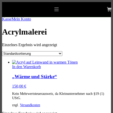
Skip
Skip
Skip
to
to
to
allgaeu-art.com
main
main
footer
Mobile
navigation
content
Menu
Kasse
Mein Konto
Acrylmalerei
Einzelnes Ergebnis wird angezeigt
List
of
In den Warenkorb
products
„Wärme und Stärke“
150,00
€
Kein Mehrwertsteuerausweis, da Kleinunternehmer nach §19 (1)
UStG.
zzgl.
Versandkosten