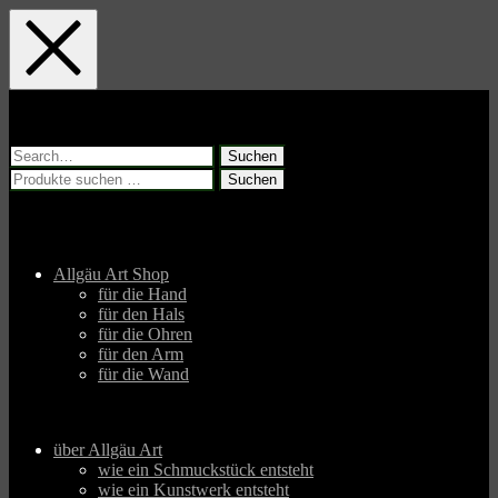
Skip
Skip
Skip
to
to
to
main
main
footer
navigation
content
Suchen
nach:
Suchen
Suchen
nach:
Allgäu Art Shop
für die Hand
für den Hals
für die Ohren
für den Arm
für die Wand
über Allgäu Art
wie ein Schmuckstück entsteht
wie ein Kunstwerk entsteht