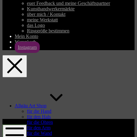
euer Feedback und meine Geschäftspartner
Kunsthandwerkermärkte
über mich / Kontakt
meine Werkstatt
das Logo
Ringgröße bestimmen
Mein Konto
Warenkorb
Instagram
allgaeu-
art.com
Allgäu Art Shop
für die Hand
für den Hals
allgaeu-
für die Ohren
art.com
für den Arm
für die Wand