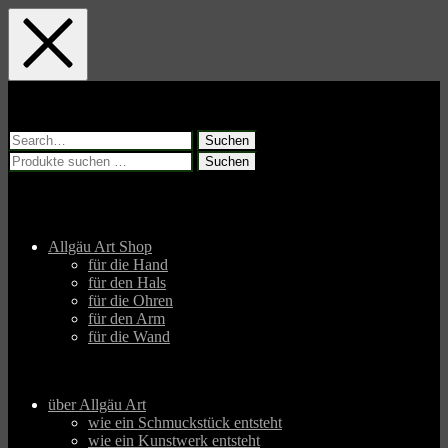
Skip
Skip
Skip
to
to
to
main
main
footer
navigation
content
Suchen
nach:
Suchen
Suchen
nach:
Allgäu Art Shop
für die Hand
für den Hals
für die Ohren
für den Arm
für die Wand
über Allgäu Art
wie ein Schmuckstück entsteht
wie ein Kunstwerk entsteht