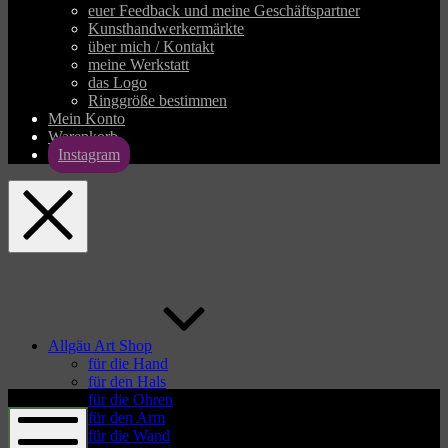
euer Feedback und meine Geschäftspartner
Kunsthandwerkermärkte
über mich / Kontakt
meine Werkstatt
das Logo
Ringgröße bestimmen
Mein Konto
Warenkorb
Instagram
allgaeu-
art.com
Allgäu Art Shop
für die Hand
für den Hals
allgaeu-
für die Ohren
art.com
für den Arm
für die Wand