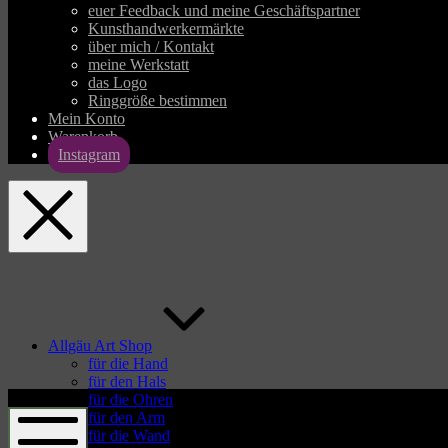
euer Feedback und meine Geschäftspartner
Kunsthandwerkermärkte
über mich / Kontakt
meine Werkstatt
das Logo
Ringgröße bestimmen
Mein Konto
Warenkorb
Instagram
allgaeu-
art.com
Allgäu Art Shop
für die Hand
für den Hals
allgaeu-
für die Ohren
art.com
für den Arm
für die Wand