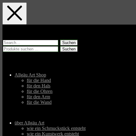
Skip
Skip
Skip
to
to
to
main
main
footer
navigation
content
Suchen
nach:
Suchen
Suchen
nach:
Allgäu Art Shop
für die Hand
für den Hals
für die Ohren
für den Arm
für die Wand
über Allgäu Art
wie ein Schmuckstück entsteht
wie ein Kunstwerk entsteht