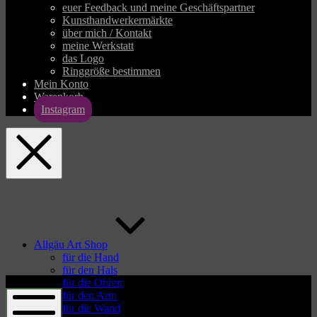
euer Feedback und meine Geschäftspartner
Kunsthandwerkermärkte
über mich / Kontakt
meine Werkstatt
das Logo
Ringgröße bestimmen
Mein Konto
Warenkorb
Instagram
allgaeu-
art.com
Allgäu Art Shop
für die Hand
für den Hals
allgaeu-
für die Ohren
art.com
für den Arm
für die Wand