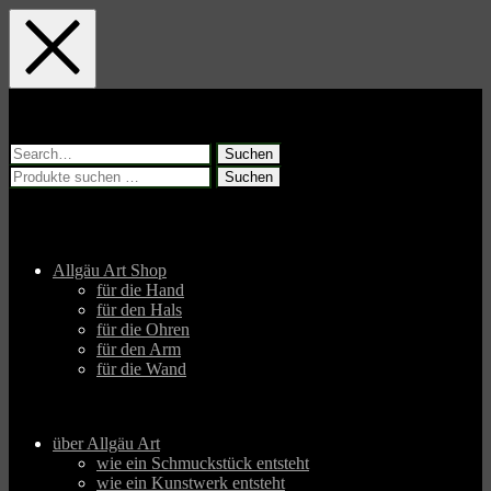
Skip
Skip
Skip
to
to
to
main
main
footer
navigation
content
Suchen
nach:
Suchen
Suchen
nach:
Allgäu Art Shop
für die Hand
für den Hals
für die Ohren
für den Arm
für die Wand
über Allgäu Art
wie ein Schmuckstück entsteht
wie ein Kunstwerk entsteht